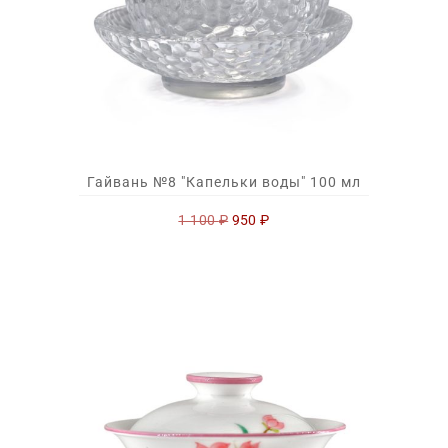
Гайвань №8 "Капельки воды" 100 мл
Первоначальная
Текущая
1 100
₽
950
₽
цена
цена:
составляла
950 ₽.
1
100 ₽.