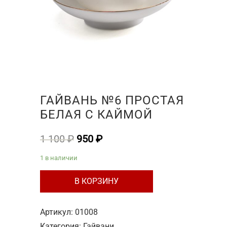
ГАЙВАНЬ №6 ПРОСТАЯ
БЕЛАЯ С КАЙМОЙ
Первоначальная
Текущая
1 100
₽
950
₽
цена
цена:
1 в наличии
составляла
950 ₽.
Количество
1
В КОРЗИНУ
товара
100 ₽.
Гайвань
Артикул:
01008
№6
Категория:
Гайвани