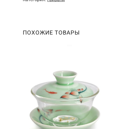
простая
белая
с
каймой
ПОХОЖИЕ ТОВАРЫ