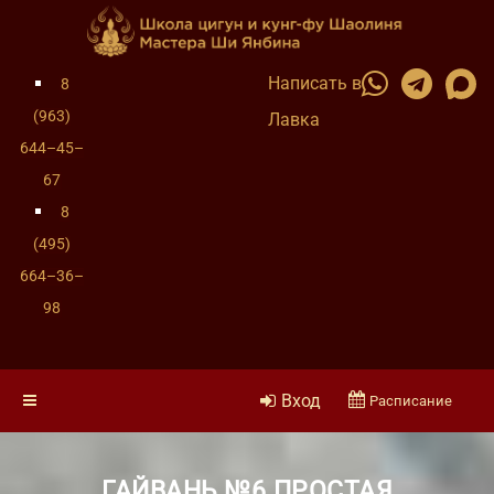
Написать в
8
(963)
Лавка
644–45–
67
8
(495)
664–36–
98
Вход
Расписание
ГАЙВАНЬ №6 ПРОСТАЯ