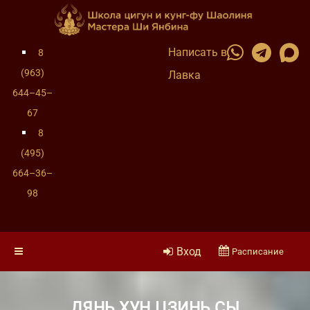
Написать в
8
(963)
Лавка
644–45–
67
8
(495)
664–36–
98
Вход
Расписание
ДЯНЬ ХУН ЦЗИНЬ СЫ