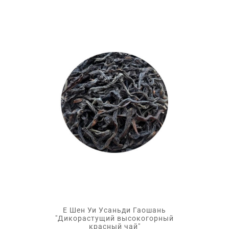
Е Шен Уи Усаньди Гаошань
"Дикорастущий высокогорный
красный чай"