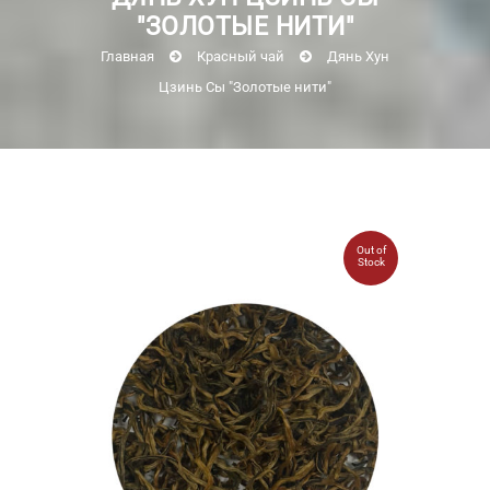
"ЗОЛОТЫЕ НИТИ"
Главная
Красный чай
Дянь Хун
Цзинь Сы "Золотые нити"
Out of
Stock