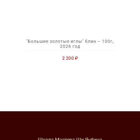
"Большие золотые иглы" блин – 100г,
2026 год
2 200
₽
Школа Мастера Ши Янбина