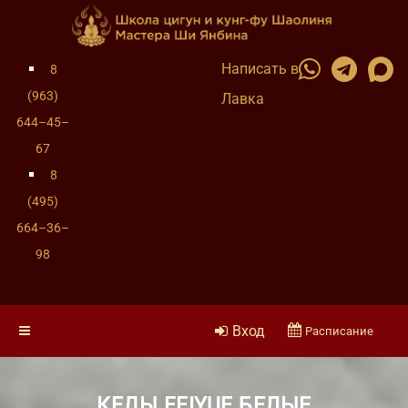
Написать в
8
(963)
Лавка
644–45–
67
8
(495)
664–36–
98
Вход
Расписание
КЕДЫ FEIYUE БЕЛЫЕ