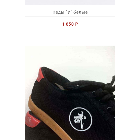
Кеды "У" белые
1 850
₽