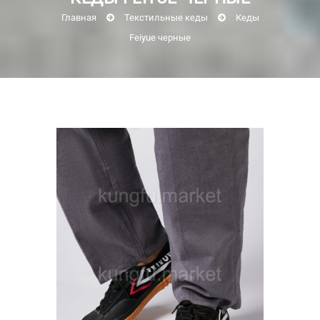
Главная
Текстильные кеды
Кеды
Feiyue черные