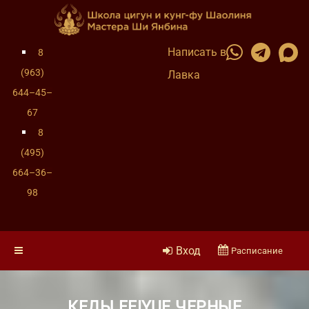
Написать в
8
(963)
Лавка
644–45–
67
8
(495)
664–36–
98
Вход
Расписание
КЕДЫ FEIYUE ЧЕРНЫЕ