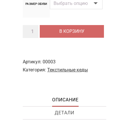
РАЗМЕР ОБУВИ
Количество
В КОРЗИНУ
товара
Кеды
Feiyue
черные
Артикул:
00003
Категория:
Текстильные кеды
ОПИСАНИЕ
ДЕТАЛИ