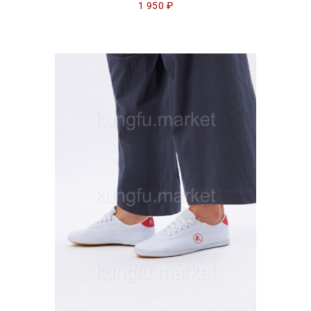
1 950
₽