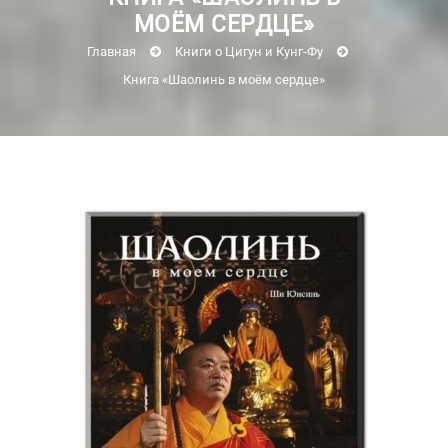
МОЁМ СЕРДЦЕ»
Главная
Книги о Цигун и Кунг-Фу
Книга «Шаолинь в моём сердце»