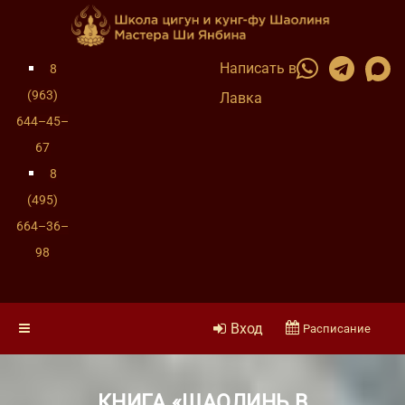
Написать в
8
(963)
Лавка
644–45–
67
8
(495)
664–36–
98
Вход
Расписание
КНИГА «ШАОЛИНЬ В