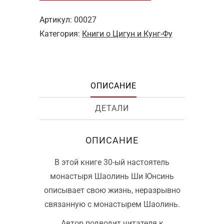
«Шаолинь
в
Артикул:
00027
моём
Категория:
Книги о Цигун и Кунг-Фу
сердце»
ОПИСАНИЕ
ДЕТАЛИ
ОПИСАНИЕ
В этой книге 30-ый настоятель
монастыря Шаолинь Ши Юнсинь
описывает свою жизнь, неразрывно
связанную с монастырем Шаолинь.
Автор подводит читателя к