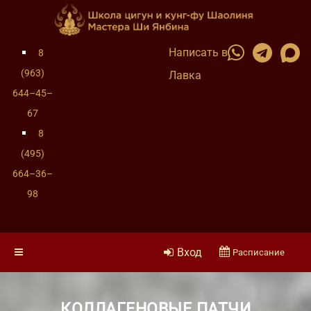
Написать в
8
(963)
Лавка
644–45–
67
8
(495)
664–36–
98
Вход
Расписание
КОЛЛАГЕНОВЫЕ ПАТЧИ