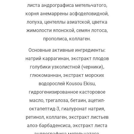
листа андрографиса метельчатого,
корня анемаррены асфоделовидной,
лопуха, центеллы азиатской, цветка
жимолости японской, семян лотоса,
прополиса, коллаген.
Основные активные ингредиенты:
натрий каррагинан, экстракт плодов
голубики узколистной (черники),
глюкоманнан, экстракт морских
водорослей Kousou Ekisu,
гидрогенизированное касторовое
масло, трегалоза, бетаин, ацетил-
октапептид-3, гиалуронат натрия,
ретинол, коллаген, экстракт листьев
алоэ барбаденсиса, экстракт листа
андрографиса метельчатого,