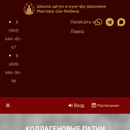
Написать в
8
(963)
Лавка
644–45–
67
8
(495)
664–36–
98
Вход
Расписание
КОЛЛАГЕНОВЫЕ ПАТЧИ