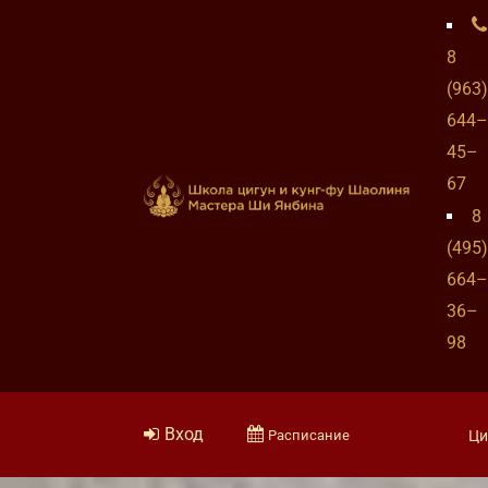
8
(963)
644–
45–
67
8
(495)
664–
36–
98
Вход
Расписание
Ци