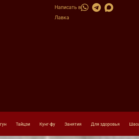
Написать в
Лавка
гун
Тайцзи
Кунг-фу
Занятия
Для здоровья
Шао