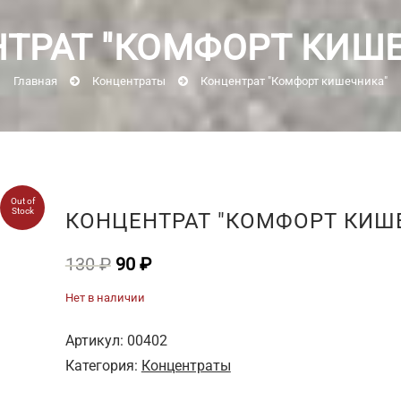
ТРАТ "КОМФОРТ КИШ
Главная
Концентраты
Концентрат "Комфорт кишечника"
Out of
Stock
КОНЦЕНТРАТ "КОМФОРТ КИШ
Первоначальная
Текущая
130
₽
90
₽
цена
цена:
Нет в наличии
составляла
90 ₽.
130 ₽.
Артикул:
00402
Категория:
Концентраты