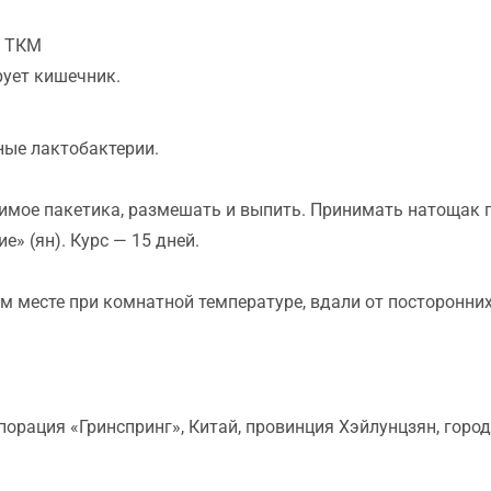
и ТКМ
рует кишечник.
ные лактобактерии.
имое пакетика, размешать и выпить. Принимать натощак по
е» (ян). Курс — 15 дней.
ом месте при комнатной температуре, вдали от посторонних
орация «Гринспринг», Китай, провинция Хэйлунцзян, горо