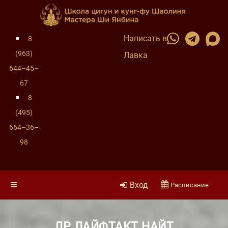
Написать в
8
(963)
Лавка
644–45–
67
8
(495)
664–36–
98
Вход
Расписание
ЛР ЛАЙФТАКТ НАЙТ