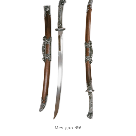
Меч дао №6