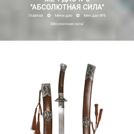
"АБСОЛЮТНАЯ СИЛА"
Главная
Мечи дао
Меч дао №5
"Абсолютная сила"