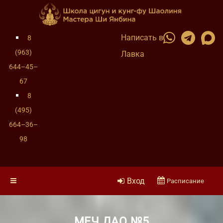
Написать в
8
(963)
Лавка
644–45–
67
8
(495)
664–36–
98
Вход
Расписание
МЕЧ ДАО №5