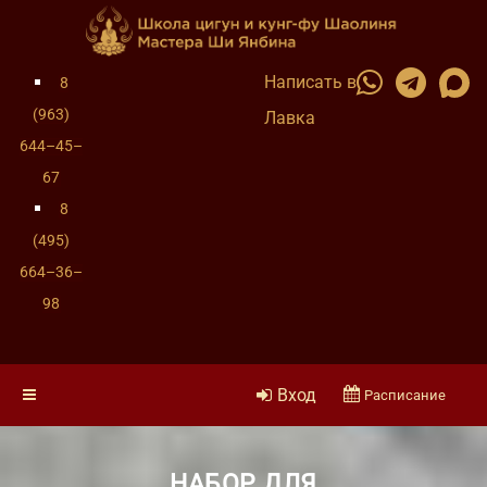
Написать в
8
(963)
Лавка
644–45–
67
8
(495)
664–36–
98
Вход
Расписание
НАБОР ДЛЯ