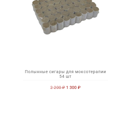
Полынные сигары для моксотерапии
54 шт
Первоначальная
Текущая
2 200
₽
1 300
₽
цена
цена:
составляла
1
2
300 ₽.
200 ₽.