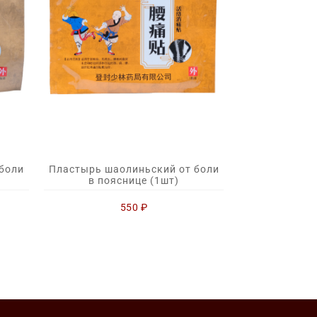
боли
Пластырь шаолиньский от боли
в пояснице (1шт)
550
₽