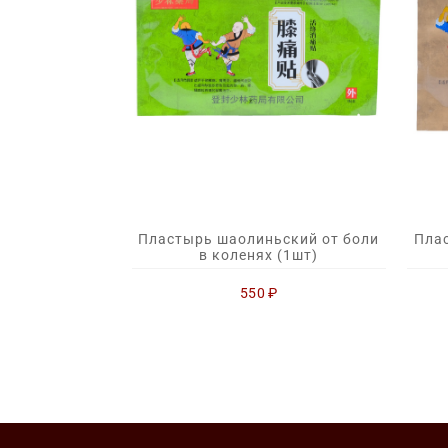
Пластырь шаолиньский от боли
Пла
в коленях (1шт)
550
₽