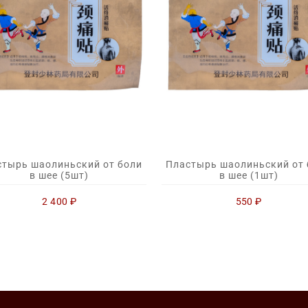
стырь шаолиньский от боли
Пластырь шаолиньский от 
в шее (5шт)
в шее (1шт)
2 400
₽
550
₽