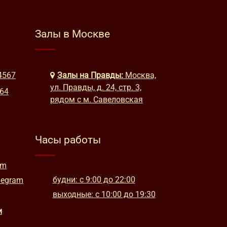
Залы в Москве
4567
Залы на Правды:
Москва,
ул. Правды, д. 24, стр. 3,
664
рядом с м. Савеловская
Часы работы
am
будни: с 9:00 до 22:00
legram
выходные: с 10:00 до 19:30
и