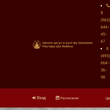
8
(963)
644–
45–
67
8
(495)
664–
36–
98
Вход
Расписание
Ци