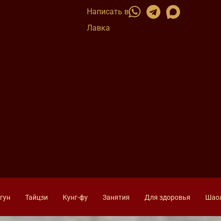
Написать в
Лавка
гун
Тайцзи
Кунг-фу
Занятия
Для здоровья
Шао