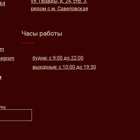
ул. Правды, д. 24, стр. 3,
664
рядом с м. Савеловская
Часы работы
am
будни: с 9:00 до 22:00
legram
выходные: с 10:00 до 19:30
и
лку