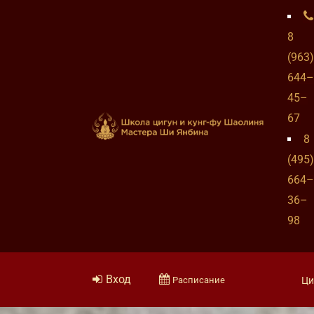
8
(963)
644–
45–
67
8
(495)
664–
36–
98
Вход
Расписание
Ци