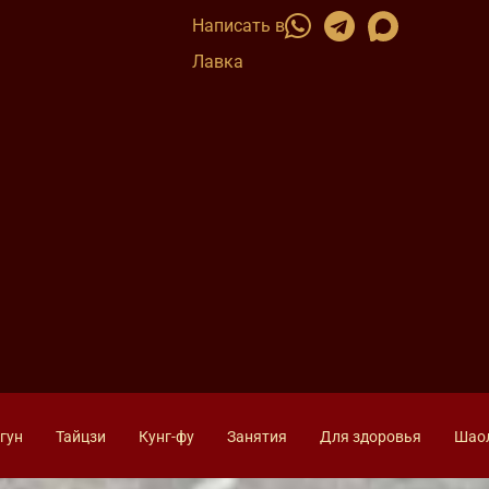
Написать в
Лавка
гун
Тайцзи
Кунг-фу
Занятия
Для здоровья
Шао