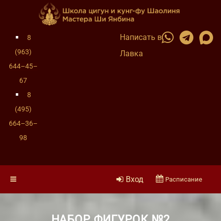
Написать в
8
(963)
Лавка
644–45–
67
8
(495)
664–36–
98
Вход
Расписание
НАБОР ФИГУРОК №2