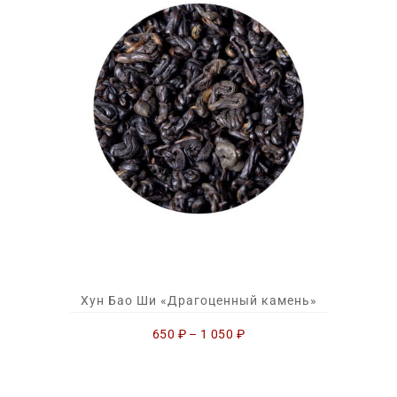
Хун Бао Ши «Драгоценный камень»
650
₽
–
1 050
₽