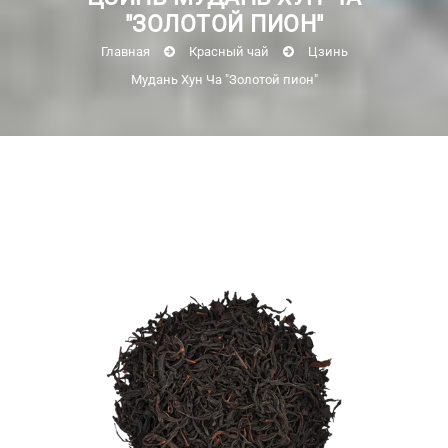
"ЗОЛОТОЙ ПИОН"
Главная
Красный чай
Цзинь
Мудань Хун Ча "Золотой пион"