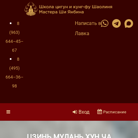
Написать в
8
(963)
Лавка
644–45–
67
8
(495)
664–36–
98
Вход
Расписание
ЦЗИНЬ МУДАНЬ ХУН ЧА