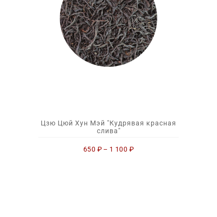
Цзю Цюй Хун Мэй "Кудрявая красная
слива"
650
₽
–
1 100
₽