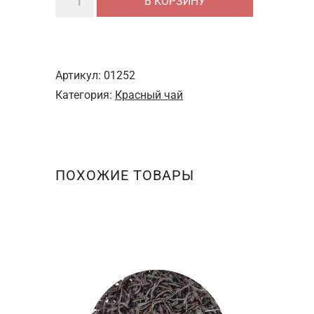
В КОРЗИНУ
товара
Цзинь
Мудань
Хун
Артикул:
01252
Ча
Категория:
Красный чай
"Золотой
пион"
ПОХОЖИЕ ТОВАРЫ