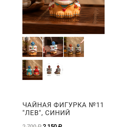
ЧАЙНАЯ ФИГУРКА №11
"ЛЕВ", СИНИЙ
Первоначальная
Текущая
2 700
₽
2 150
₽