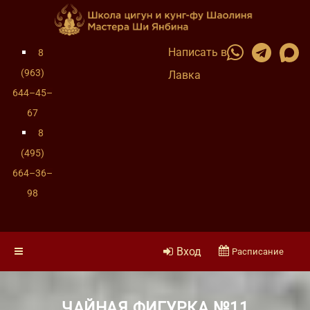
Написать в
8
(963)
Лавка
644–45–
67
8
(495)
664–36–
98
Вход
Расписание
ЧАЙНАЯ ФИГУРКА №11