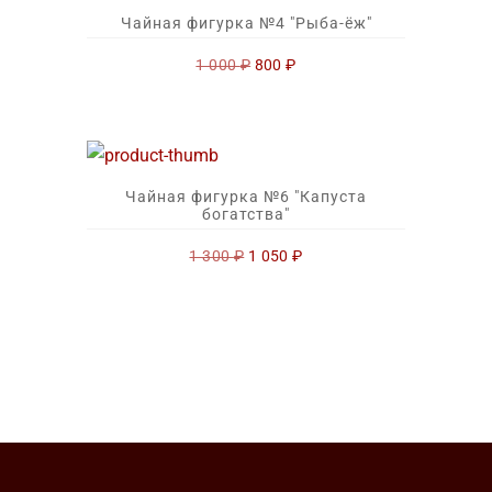
Чайная фигурка №4 "Рыба-ёж"
Первоначальная
Текущая
1 000
₽
800
₽
цена
цена:
составляла
800 ₽.
1
000 ₽.
Чайная фигурка №6 "Капуста
богатства"
Первоначальная
Текущая
1 300
₽
1 050
₽
цена
цена:
составляла
1
1
050 ₽.
300 ₽.