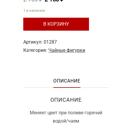
цена
цена:
1 в наличии
составляла
2
Количество
2
150 ₽.
В КОРЗИНУ
товара
700 ₽.
Чайная
Артикул:
01287
фигурка
Категория:
Чайные фигурки
№11
"Лев",
синий
ОПИСАНИЕ
ОПИСАНИЕ
Меняет цвет при поливе горячей
водой/чаем