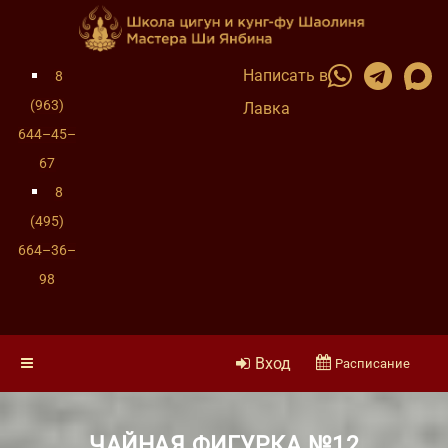
Написать в
8
(963)
Лавка
644–45–
67
8
(495)
664–36–
98
Вход
Расписание
ЧАЙНАЯ ФИГУРКА №12