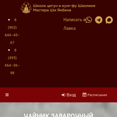
Написать в
8
(963)
Лавка
644–45–
67
8
(495)
664–36–
98
Вход
Расписание
ЧАЙНИК ЗАВАРОЧНЫЙ