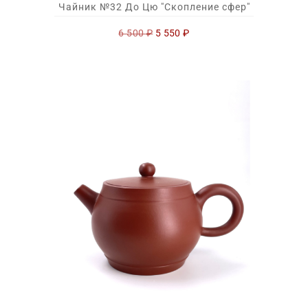
Чайник №32 До Цю "Скопление сфер"
Первоначальная
Текущая
6 500
₽
5 550
₽
цена
цена:
составляла
5
6
550 ₽.
500 ₽.