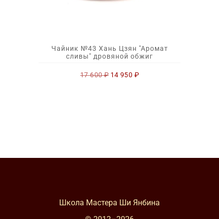
Чайник №43 Хань Цзян "Аромат
сливы" дровяной обжиг
Первоначальная
Текущая
17 600
₽
14 950
₽
цена
цена:
составляла
14
17
950 ₽.
600 ₽.
Школа Мастера Ши Янбина