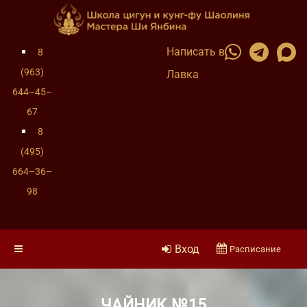
Написать в
8
(963)
Лавка
644–45–
67
8
(495)
664–36–
98
Вход
Расписание
ЧАЙНИК №15