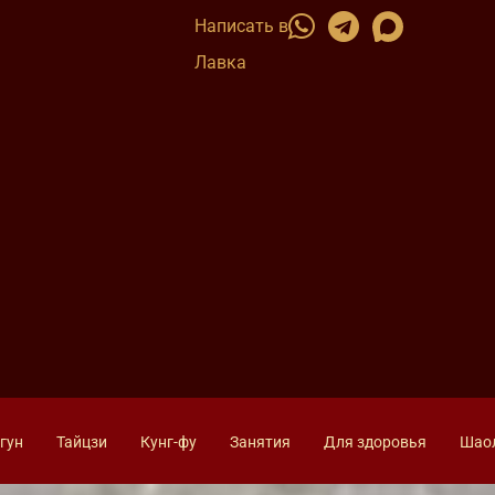
Написать в
Лавка
гун
Тайцзи
Кунг-фу
Занятия
Для здоровья
Шао