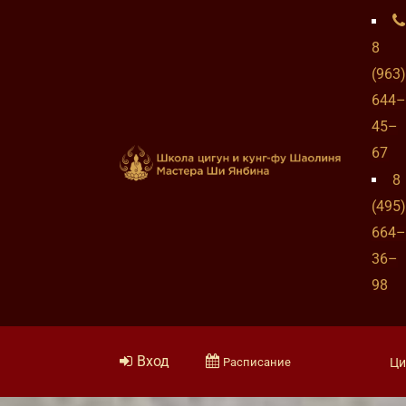
8
(963)
644–
45–
67
8
(495)
664–
36–
98
Вход
Расписание
Ци