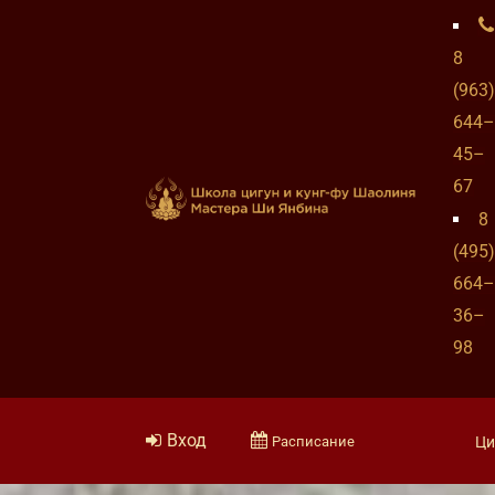
8
(963)
644–
45–
67
8
(495)
664–
36–
98
Вход
Расписание
Ци