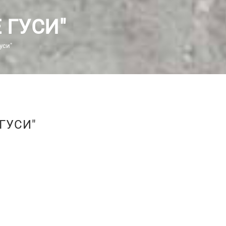
 ГУСИ"
уси"
ГУСИ"