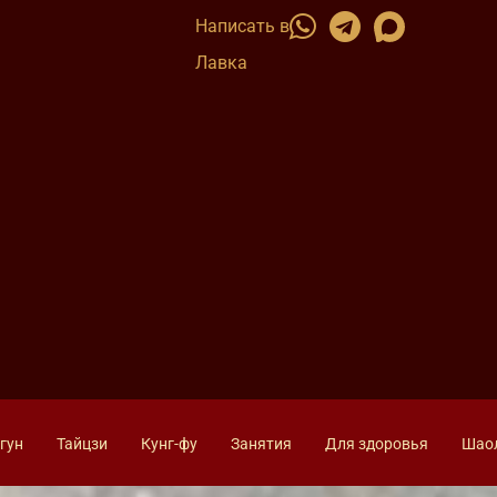
Написать в
Лавка
гун
Тайцзи
Кунг-фу
Занятия
Для здоровья
Шао