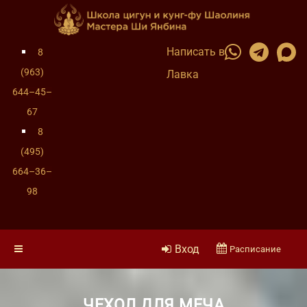
Написать в
8
(963)
Лавка
644–45–
67
8
(495)
664–36–
98
Вход
Расписание
ЧЕХОЛ ДЛЯ МЕЧА