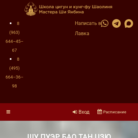
Написать в
8
(963)
Лавка
644–45–
67
8
(495)
664–36–
98
Вход
Расписание
ШУ ПУЭР БАО ТАН ЦЗЮ