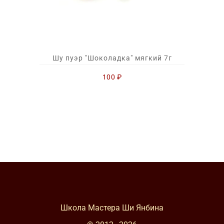
Шу пуэр "Шоколадка" мягкий 7г
100
₽
Школа Мастера Ши Янбина