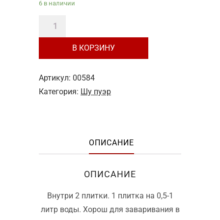
6 в наличии
Количество
товара
В КОРЗИНУ
Шу
пуэр
Чэнь
Артикул:
00584
Нянь
Категория:
Шу пуэр
"Выдержанный"
—
10
ОПИСАНИЕ
г
ОПИСАНИЕ
Внутри 2 плитки. 1 плитка на 0,5-1
литр воды. Хорош для заваривания в