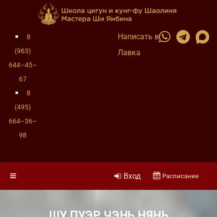
Написать в
8
(963)
Лавка
644–45–
67
8
(495)
664–36–
98
Вход
Расписание
ШУ ПУЭР ЧЭНЬ НЯНЬ