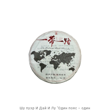
Шу пуэр И Дай И Лу "Один пояс – один