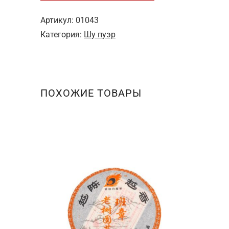
пуэр
7572
Артикул:
01043
–
Категория:
Шу пуэр
357,
2015
год
ПОХОЖИЕ ТОВАРЫ