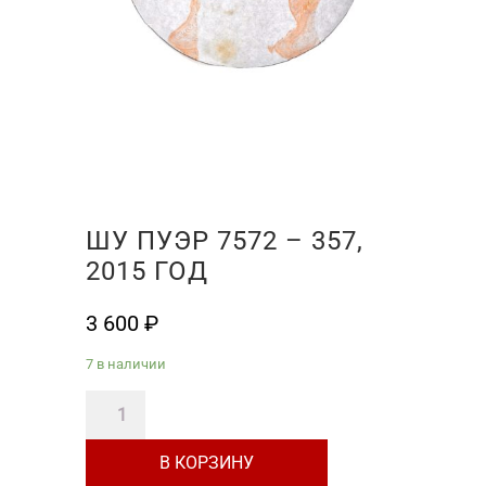
ШУ ПУЭР 7572 – 357,
2015 ГОД
3 600
₽
7 в наличии
Количество
товара
В КОРЗИНУ
Шу