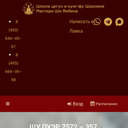
Написать в
8
(963)
Лавка
644–45–
67
8
(495)
664–36–
98
Вход
Расписание
ШУ ПУЭР 7572 – 357,