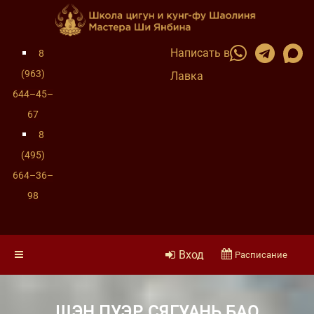
Написать в
8
(963)
Лавка
644–45–
67
8
(495)
664–36–
98
Вход
Расписание
ШЭН ПУЭР СЯГУАНЬ БАО