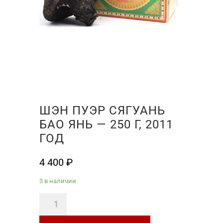
ШЭН ПУЭР СЯГУАНЬ
БАО ЯНЬ — 250 Г, 2011
ГОД
4 400
₽
3 в наличии
Количество
товара