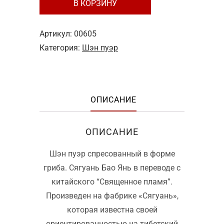
В КОРЗИНУ
Шэн
пуэр
Сягуань
Артикул:
00605
Бао
Категория:
Шэн пуэр
Янь
—
250
ОПИСАНИЕ
г,
2011
год
ОПИСАНИЕ
Шэн пуэр спресованный в форме
гриба. Сягуань Бао Янь в переводе с
китайского “Священное пламя”.
Произведен на фабрике «Сягуань»,
которая известна своей
ориентированностью на тибетский