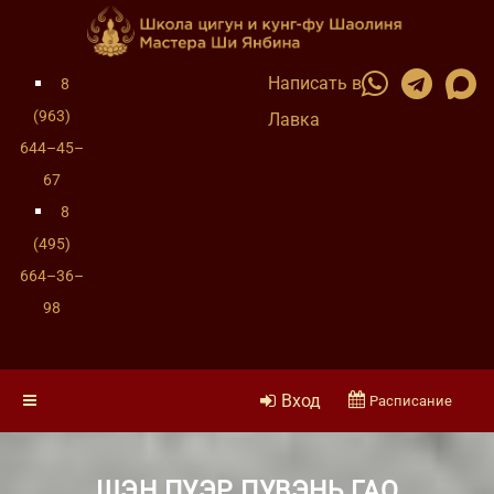
Написать в
8
(963)
Лавка
644–45–
67
8
(495)
664–36–
98
Вход
Расписание
ШЭН ПУЭР ПУВЭНЬ ГАО