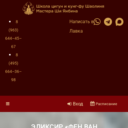
Написать в
8
(963)
Лавка
644–45–
67
8
(495)
664–36–
98
Вход
Расписание
ЭЛИКСИР «ФЕН ВАН