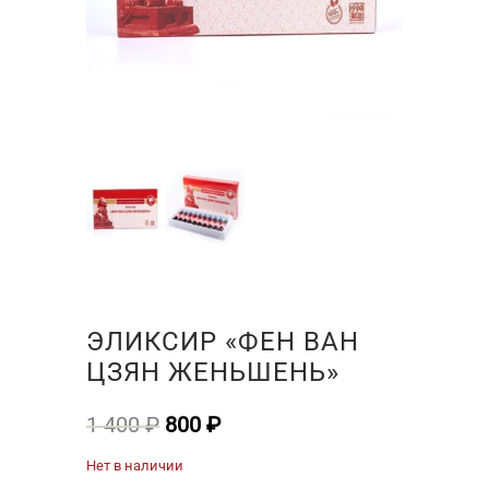
ЭЛИКСИР «ФЕН ВАН
ЦЗЯН ЖЕНЬШЕНЬ»
Первоначальная
Текущая
1 400
₽
800
₽
цена
цена:
Нет в наличии
составляла
800 ₽.