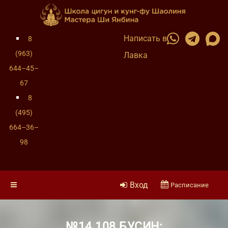
Написать в
8
(963)
Лавка
644–45–
67
8
(495)
664–36–
98
Вход
Расписание
№14 108 БУСИН: