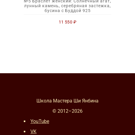
№5 Браслет женский: Солнечный агат,
лунный камень, серебряная застежка,
бусина с Буддой 925
11 550
₽
Школа Мастера Ши Янбина
© 2012–
2026
YouTube
VK