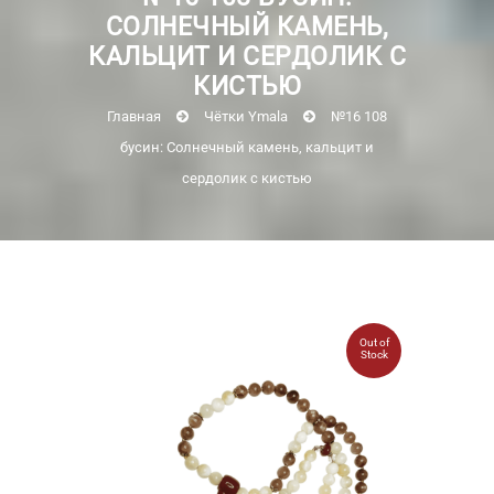
СОЛНЕЧНЫЙ КАМЕНЬ,
КАЛЬЦИТ И СЕРДОЛИК С
КИСТЬЮ
Главная
Чётки Ymala
№16 108
бусин: Солнечный камень, кальцит и
сердолик с кистью
Out of
Stock