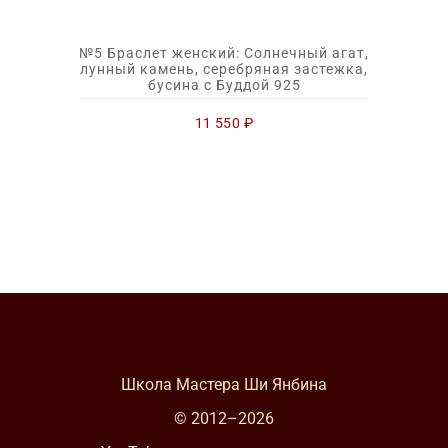
№5 Браслет женский: Солнечный агат,
лунный камень, серебряная застежка,
бусина с Буддой 925
11 550
₽
Школа Мастера Ши Янбина
© 2012–
2026