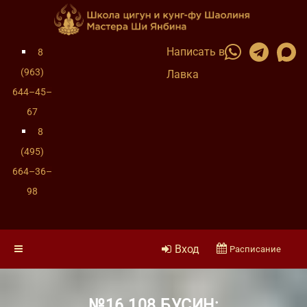
Написать в
8
(963)
Лавка
644–45–
67
8
(495)
664–36–
98
Вход
Расписание
№16 108 БУСИН: