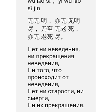
wú lǎo sǐ， yì wú lǎo
sǐ jìn
无无 明， 亦无 无明
尽， 乃至 无老 死，
亦无 老死 尽。
Нет ни неведения,
ни прекращения
неведения,
Ни того, что
происходит от
неведения,
Нет ни старости, ни
смерти,
Ни их прекращения.