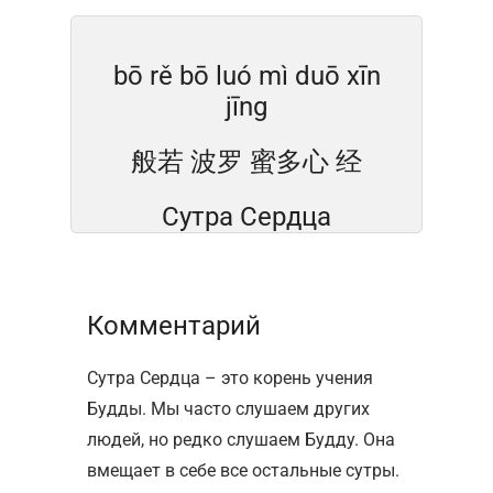
bō rě bō luó mì duō xīn
jīng
般若 波罗 蜜多心 经
Сутра Сердца
Комментарий
Сутра Сердца – это корень учения
Будды. Мы часто слушаем других
людей, но редко слушаем Будду. Она
вмещает в себе все остальные сутры.