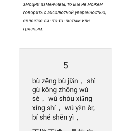
эмоции изменчивы, то мы не можем
говорить с абсолютной уверенностью,
является ли что-то чистым или
грязным.
5
bù zēng bù jiǎn， shì
gù kōng zhōng wú
sè， wú shòu xiǎng
xíng shí， wú yǎn ěr,
bí shé shēn yì，