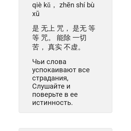
qiè kǔ， zhēn shí bù
xū
是 无上 咒， 是无 等
等 咒。 能除 一切
苦， 真实 不虚。
Чьи слова
успокаивают все
страдания,
Слушайте и
поверьте в ее
истинность.