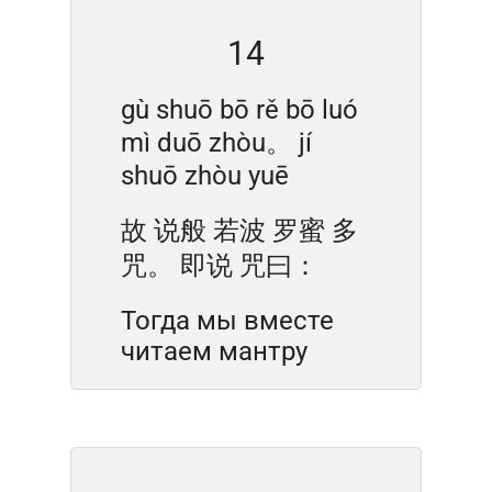
14
gù shuō bō rě bō luó
mì duō zhòu。 jí
shuō zhòu yuē
故 说般 若波 罗蜜 多
咒。 即说 咒曰：
Тогда мы вместе
читаем мантру