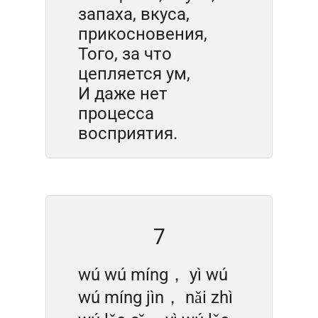
запаха, вкуса,
прикосновения,
Того, за что
цепляется ум,
И даже нет
процесса
восприятия.
7
wú wú míng， yì wú
wú míng jìn， nǎi zhì