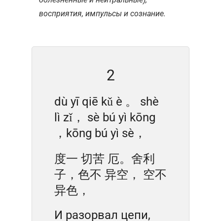
восприятия, импульсы и сознание.
2
dù yī qiē kǔ è 。 shè
lì zǐ， sè bú yì kōng
，kōng bú yì sè，
度一 切苦 厄。舍利
子，色不 异空， 空不
异色，
И разорвал цепи,