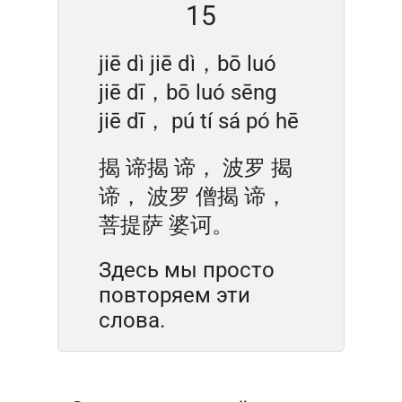
15
jiē dì jiē dì，bō luó
jiē dī，bō luó sēng
jiē dī， pú tí sá pó hē
揭 谛揭 谛， 波罗 揭
谛， 波罗 僧揭 谛，
菩提萨 婆诃。
Здесь мы просто
повторяем эти
слова.