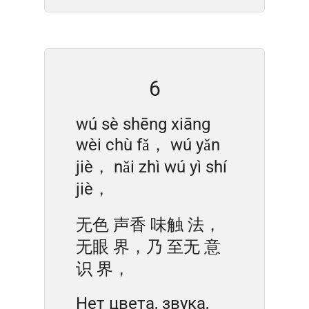
6
wú sè shēng xiāng
wèi chù fǎ， wú yǎn
jiè， nǎi zhì wú yì shí
jiè，
无色 声香 味触 法，
无眼 界，乃 至无 意
识 界，
Нет цвета, звука,