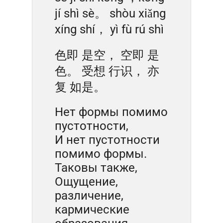
jí shì sè。 shòu xiǎng
xíng shí， yì fù rú shì
色即 是空， 空即 是
色。 受想 行识， 亦
复 如是。
Нет формы помимо
пустотности,
И нет пустотности
помимо формы.
Таковы также,
Ощущение,
различение,
кармические