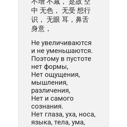
不增 不减， 是故 空
中 无色， 无受 想行
识， 无眼 耳，鼻舌
身意，
Не увеличиваются
и не уменьшаются.
Поэтому в пустоте
нет формы,
Нет ощущения,
мышления,
различения,
Нет и самого
сознания.
Нет глаза, уха, носа,
языка, тела, ума,