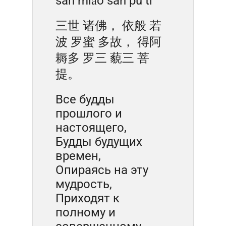
sān miǎo sān pú tí
三世 诸佛， 依般 若
波 罗蜜 多故， 得阿
耨多 罗三 藐三 菩
提。
Все будды
прошлого и
настоящего,
Будды будущих
времен,
Опираясь на эту
мудрость,
Приходят к
полному и