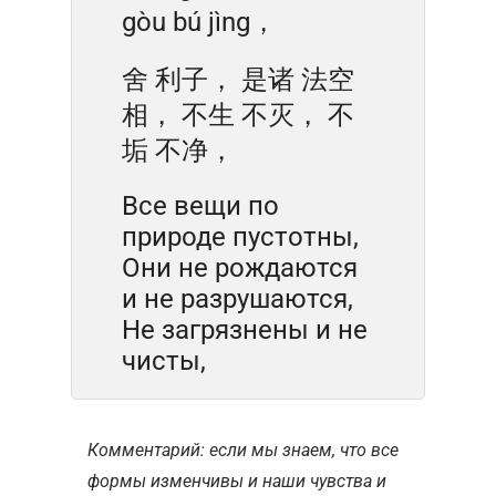
gòu bú jìng，
舍 利子， 是诸 法空
相， 不生 不灭， 不
垢 不净，
Все вещи по
природе пустотны,
Они не рождаются
и не разрушаются,
Не загрязнены и не
чисты,
Комментарий: если мы знаем, что все
формы изменчивы и наши чувства и