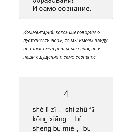
образования
И само сознание.
Комментарий: когда мы говорим о
пустотности форм, то мы имеем ввиду
не только материальные вещи, но и
наши ощущения и само сознание.
4
shè lì zǐ， shì zhū fǎ
kōng xiāng， bù
shēng bú miè， bú