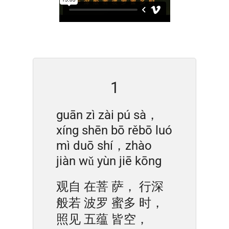
1
guān zì zài pú sà，
xíng shēn bō rěbō luó
mì duō shí，zhào
jiàn wǔ yùn jiē kōng
观自 在菩 萨， 行深
般若 波罗 蜜多 时，
照见 五蕴 皆空，