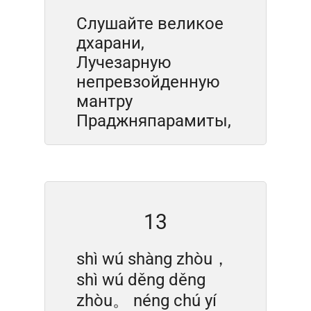
Слушайте великое
дхарани,
Лучезарную
непревзойденную
мантру
Праджняпарамиты,
13
shì wú shàng zhòu，
shì wú děng děng
zhòu。 néng chú yí