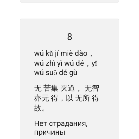
8
wú kǔ jí miè dào，
wú zhì yì wú dé，yǐ
wú suǒ dé gù
无 苦集 灭道， 无智
亦无 得，以 无所 得
故。
Нет страдания,
причины