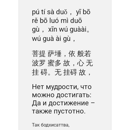
pú tí sà duǒ， yī bō
rě bō luó mì duō
gù， xīn wú guàài。
wú guà ài gù，
菩提 萨埵，依 般若
波罗 蜜多 故，心 无
挂 碍。无 挂碍 故，
Нет мудрости, что
можно достигать:
Да и достижение –
также пустотно.
Так бодхисаттва,