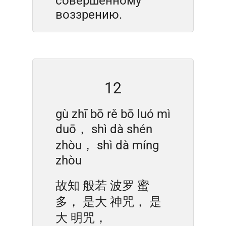
совершенному
воззрению.
12
gù zhī bō rě bō luó mì
duō， shì dà shén
zhòu， shì dà míng
zhòu
故知 般若 波罗 蜜
多， 是大 神咒， 是
大 明咒，