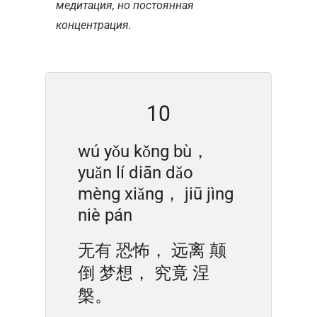
медитация, но постоянная
концентрация.
10
wú yǒu kǒng bù，
yuǎn lí diān dǎo
mèng xiǎng， jiū jìng
niè pán
无有 恐怖， 远离 颠
倒 梦想， 究竟 涅
槃。