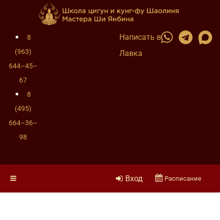
Написать в
8
(963)
Лавка
644–45–
67
8
(495)
664–36–
98
Вход
Расписание