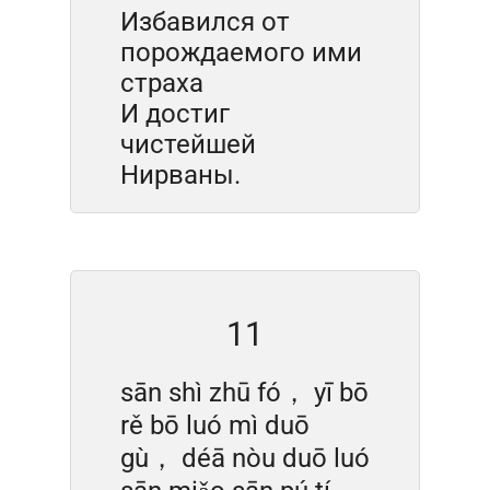
Избавился от
порождаемого ими
страха
И достиг
чистейшей
Нирваны.
11
sān shì zhū fó， yī bō
rě bō luó mì duō
gù， déā nòu duō luó