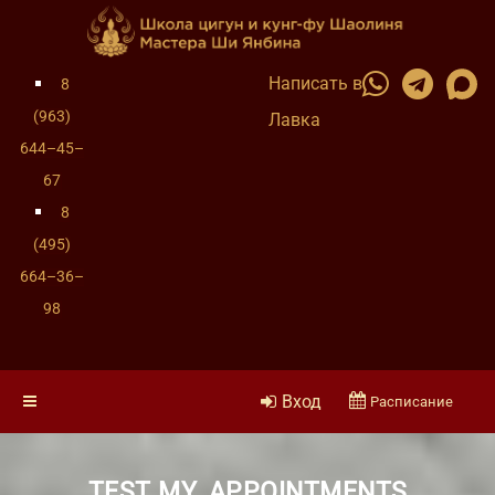
Написать в
8
(963)
Лавка
644–45–
67
8
(495)
664–36–
98
Вход
Расписание
TEST MY_APPOINTMENTS