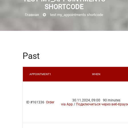
SHORTCODE
Главная
test my_appointments shortcode
Past
APPOINTMENT1
WHEN
30.11.2024, 09:00
90 minutes
ID #161336
Order
via App
/
Подключиться через веб-брауз