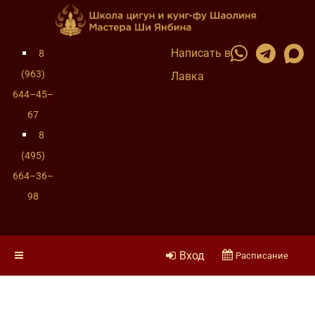
Написать в
8
(963)
Лавка
644–45–
67
8
(495)
664–36–
98
Вход
Расписание