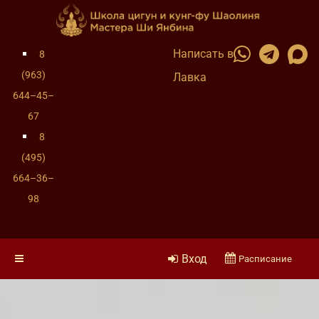
Написать в
8
(963)
Лавка
644–45–
67
8
(495)
664–36–
98
Вход
Расписание