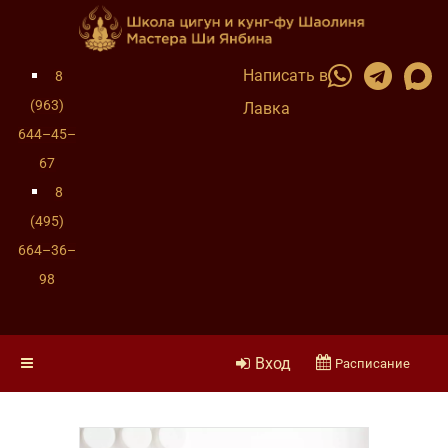
Написать в
8
(963)
Лавка
644–45–
67
8
(495)
664–36–
98
Вход
Расписание