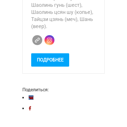
Шаолинь гунь (шест),
Шаолинь цсян шу (копье),
Тайцзи цзянь (меч), Шань
(веер).
ПОДРОБНЕЕ
Поделиться: