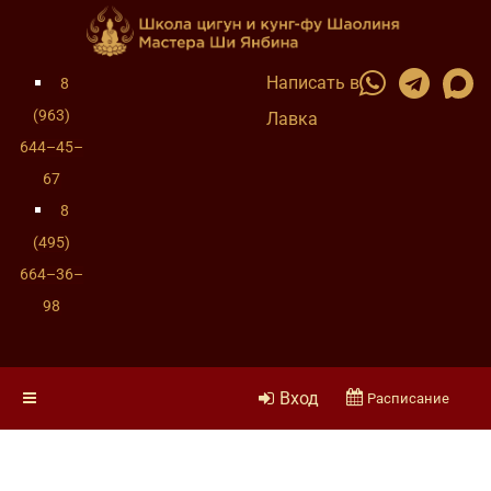
Написать в
8
(963)
Лавка
644–45–
67
8
(495)
664–36–
98
Вход
Расписание