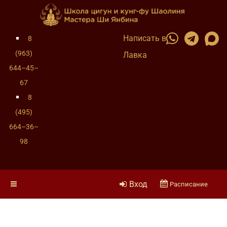
Написать в
8
(963)
Лавка
644–45–
67
8
(495)
664–36–
98
Вход
Расписание