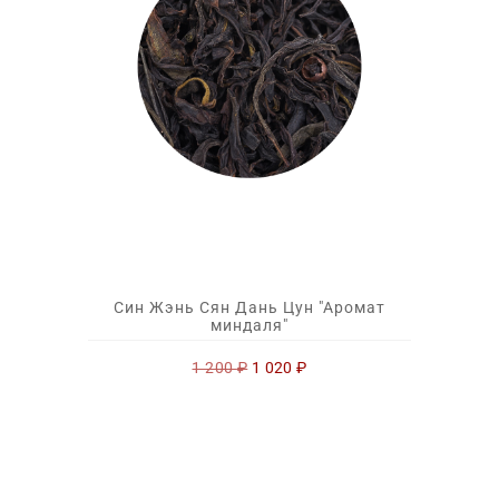
Син Жэнь Сян Дань Цун "Аромат
миндаля"
Первоначальная
Текущая
1 200
₽
1 020
₽
цена
цена:
составляла
1
1
020 ₽.
200 ₽.