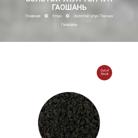
ГАОШАНЬ
Главная
Улун
Золотой улун Тэнчун
Гаошань
Out of
Stock