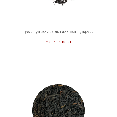
Цзуй Гуй Фей «Опьяневшая Гуйфэй»
750
₽
–
1 000
₽