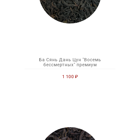
Ба Сянь Дань Цун "Восемь
бессмертных" премиум
1 100
₽