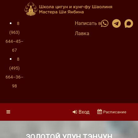
Написать в
8
(963)
Лавка
644–45–
67
8
(495)
664–36–
98
Вход
Расписание
ЗОЛОТОЙ УЛУН ТЭНЧУН