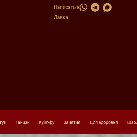
Написать в
Лавка
гун
Тайцзи
Кунг-фу
Занятия
Для здоровья
Шао