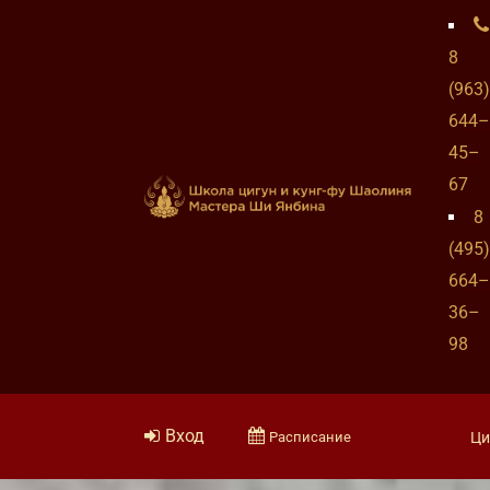
8
(963)
644–
45–
67
8
(495)
664–
36–
98
Вход
Расписание
Ци