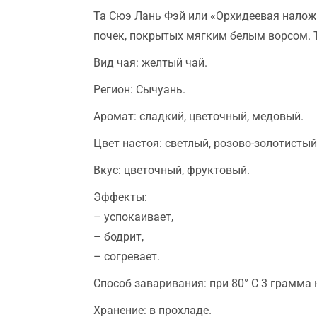
Та Сюэ Лань Фэй или «Орхидеевая наложн
почек, покрытых мягким белым ворсом. Т
Вид чая: желтый чай.
Регион: Сычуань.
Аромат: сладкий, цветочный, медовый.
Цвет настоя: светлый, розово-золотистый
Вкус: цветочный, фруктовый.
Эффекты:
– успокаивает,
– бодрит,
– согревает.
Способ заваривания: при 80° C 3 грамма 
Хранение: в прохладе.