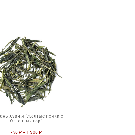
ань Хуан Я "Жёлтые почки с
Огненных гор"
750
₽
–
1 300
₽