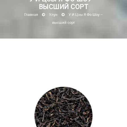
ВЫСШИЙ СОРТ
Главная
Улун
У И Цзы Я Фо Шоу –
высший сорт