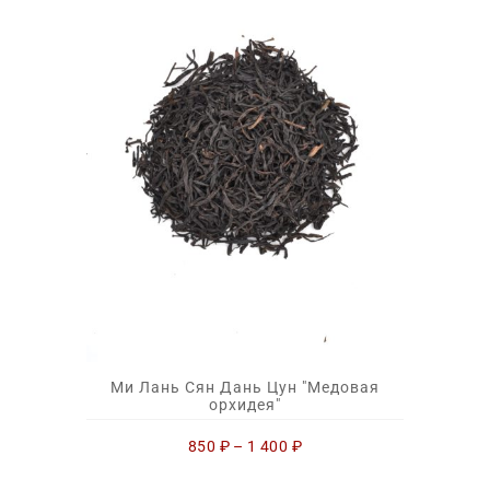
Ми Лань Сян Дань Цун "Медовая
орхидея"
850
₽
–
1 400
₽