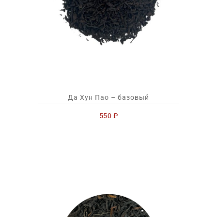
Да Хун Пао – базовый
550
₽