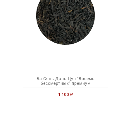
Ба Сянь Дань Цун "Восемь
бессмертных" премиум
1 100
₽