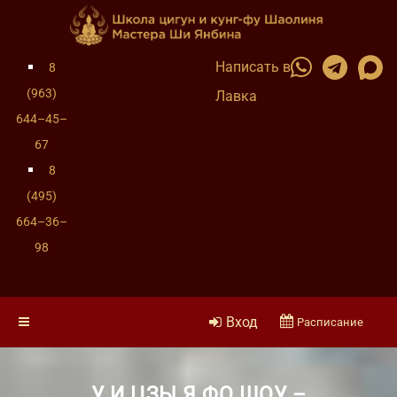
Написать в
8
(963)
Лавка
644–45–
67
8
(495)
664–36–
98
Вход
Расписание
У И ЦЗЫ Я ФО ШОУ –