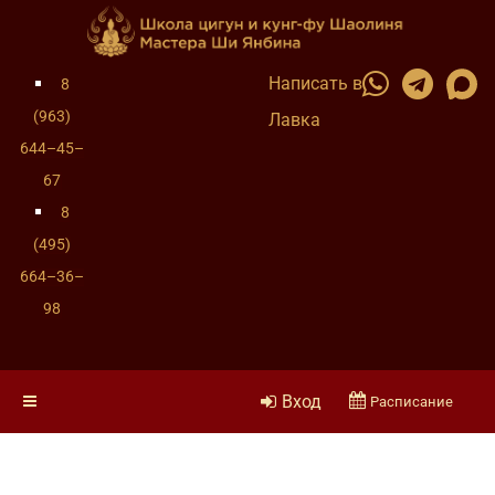
Написать в
8
(963)
Лавка
644–45–
67
8
(495)
664–36–
98
Вход
Расписание