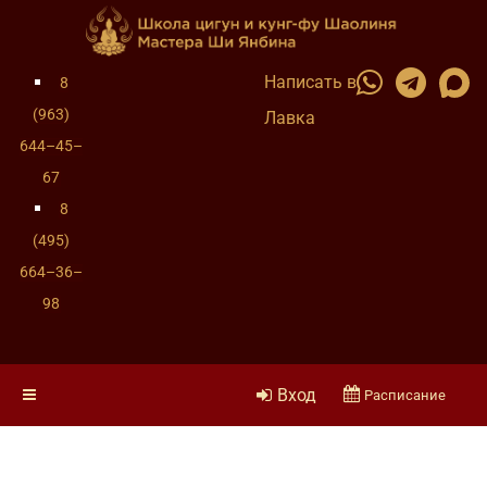
Написать в
8
(963)
Лавка
644–45–
67
8
(495)
664–36–
98
Вход
Расписание