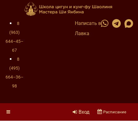
Написать в
8
(963)
Лавка
644–45–
67
8
(495)
664–36–
98
Вход
Расписание