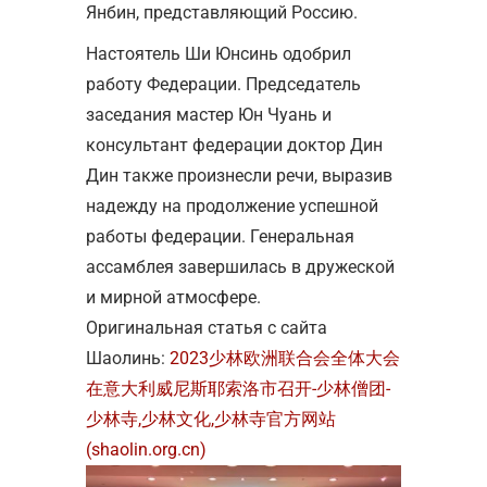
Янбин, представляющий Россию.
Настоятель Ши Юнсинь одобрил
работу Федерации. Председатель
заседания мастер Юн Чуань и
консультант федерации доктор Дин
Дин также произнесли речи, выразив
надежду на продолжение успешной
работы федерации. Генеральная
ассамблея завершилась в дружеской
и мирной атмосфере.
Оригинальная статья с сайта
Шаолинь:
2023少林欧洲联合会全体大会
在意大利威尼斯耶索洛市召开-少林僧团-
少林寺,少林文化,少林寺官方网站
(shaolin.org.cn)