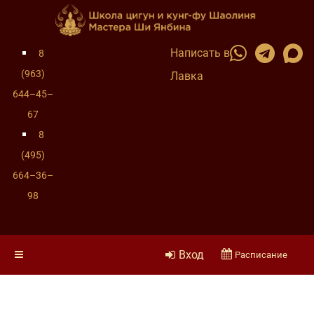
Написать в
8
(963)
Лавка
644–45–
67
8
(495)
664–36–
98
Вход
Расписание