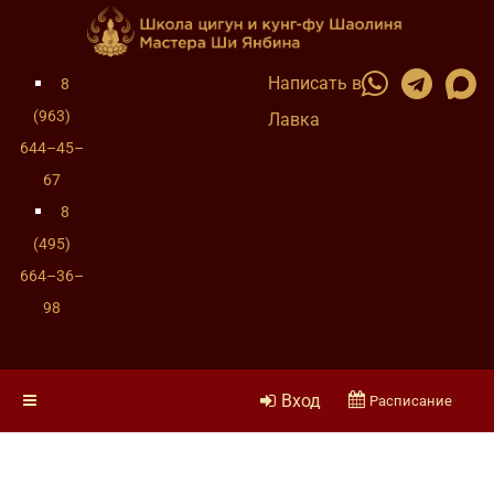
Написать в
8
(963)
Лавка
644–45–
67
8
(495)
664–36–
98
Вход
Расписание