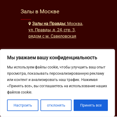
Залы в Москве
Залы на Правды:
Москва,
ул. Правды, д. 24, стр. 3,
рядом с м. Савеловская
Часы работы
Мы уважаем вашу конфиденциальность
Мы используем файлы cookie, чтобы улучшить ваш опыт
будни: с 9:00 до 22:00
просмотра, показывать персонализированную рекламу
выходные: с 10:00 до 19:30
или контент и анализировать наш трафик. Нажимая
«Принять все», вы соглашаетесь на использование наших
Подпишитесь на нашу рассылку
файлов cookie.
Настроить
отклонять
Принять все