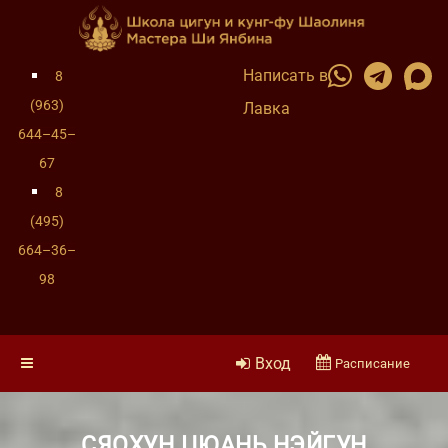
Написать в
8
(963)
Лавка
644–45–
67
8
(495)
664–36–
98
Вход
Расписание
СЯОХУН ЦЮАНЬ НЭЙГУН