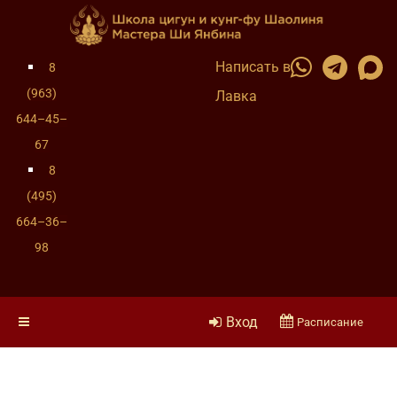
Написать в
8
(963)
Лавка
644–45–
67
8
(495)
664–36–
98
Вход
Расписание