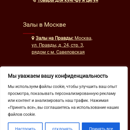
Товары для кунг-фу и цигун
Залы в Москве
Залы на Правды:
Москва,
ул. Правды, д. 24, стр. 3,
рядом с м. Савеловская
Часы работы
Мы уважаем вашу конфиденциальность
Мы используем файлы cookie, чтобы улучшить ваш опыт
будни: с 9:00 до 22:00
просмотра, показывать персонализированную рекламу
выходные: с 10:00 до 19:30
или контент и анализировать наш трафик. Нажимая
«Принять все», вы соглашаетесь на использование наших
Подпишитесь на нашу рассылку
файлов cookie.
Настроить
отклонять
Принять все