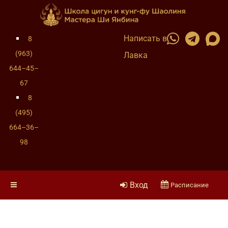
Написать в
8
(963)
Лавка
644–45–
67
8
(495)
664–36–
98
Вход
Расписание