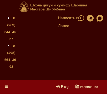
Написать в
8
(963)
Лавка
644–45–
67
8
(495)
664–36–
98
Вход
Расписание