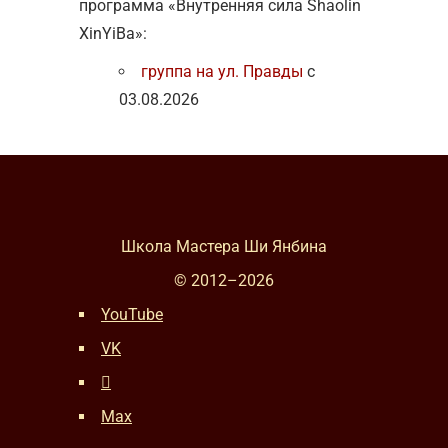
программа «Внутренняя сила Shaolin
XinYiBa»:
группа на ул. Правды
с
03.08.2026
Школа Мастера Ши Янбина
© 2012–
2026
YouTube
VK
Max