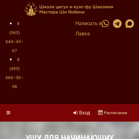
Написать в
8
(963)
Лавка
644–45–
67
8
(495)
664–36–
98
Вход
Расписание
УШУ ДЛЯ НАЧИНАЮЩИХ